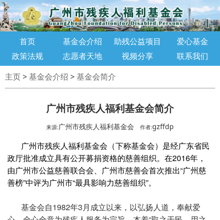
首页
基金会介绍
助残公益项目
爱心基金
政策法规
志愿者天地
视频分享
联系我们
主页
>
基金会介绍
>
基金会简介
广州市残疾人福利基金会简介
广州市残疾人福利基金会
gzffdp
来源:
作者:
广州市残疾人福利基金会（下称基金会）是经广东省民
政厅批准成立具有公开募捐资格的慈善组织。在2016年，
由广州市公益慈善联合会、广州市慈善会首次推出“广州慈
善榜”中评为广州市“最具影响力慈善组织”。
基金会自1982年3月成立以来，以弘扬人道，奉献爱
心，全心全意为残疾人服务为宗旨，本着“取之于民，用之