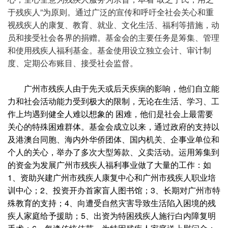
于残疾人”为原则。通过广泛的宣传和呼吁全社会关心和重
视残疾人的康复、教育、就业、文化生活、福利等措施，动
员和接受社会各界的捐赠。
基金会的主要任务是筹集、管理
和使用残疾人福利基金。
基金使用设立独立会计、审计制
度、定期公布账目、接受社会监督。
广州市残疾人由于先天或后天疾病的影响，他们自立能
力和社会活动能力受到极大的限制，无论在生活、学习、工
作上均遇到健全人难以想象的 困难，他们是社会上最需要
关心的特殊困难群体。基金会成立以来，通过政府的支持以
及港澳台同胞、海内外华侨团体、国内机关、企事业单位和
个人的关心，举办了多次大型筹款、义卖活动。运用筹集到
的资金为发展广州市残疾人福利事业做了大量的工作：如
1、资助兴建广州市残疾人康复中心和广州市残疾人职业培
训中心；2、投资开办首家盲人图书馆；3、长期对广州市特
殊教育的支持；4、向遭受自然灾害导致生活陷入困境的残
疾人家庭给予援助；5、出资为特困残疾人施行白内障复明